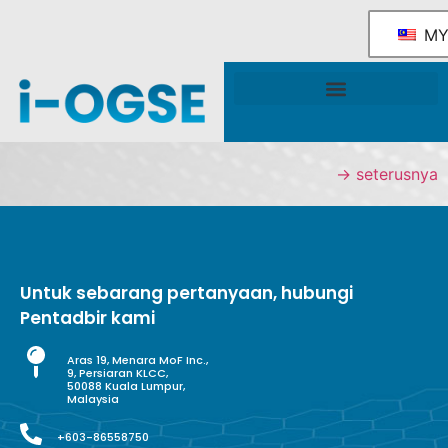
M
Rangka Tindakan Industri OGSE Kebangsaan
Sokongan & Perkhidmatan Kerajaan
→
seterusnya
Untuk sebarang pertanyaan, hubungi
Pentadbir kami
Aras 19, Menara MoF Inc.,
9, Persiaran KLCC,
50088 Kuala Lumpur,
Malaysia
+603-86558750