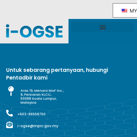
M
Rangka Tindakan Industri OGSE Kebangsaan
Sokongan & Perkhidmatan Kerajaan
Untuk sebarang pertanyaan, hubungi
Pentadbir kami
Aras 19, Menara MoF Inc.,
9, Persiaran KLCC,
50088 Kuala Lumpur,
Malaysia
+603-86558750
i-ogse@mprc.gov.my