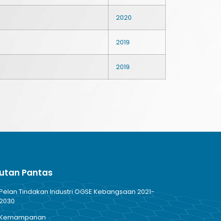
2020
2019
2019
utan Pantas
Pelan Tindakan Industri OGSE Kebangsaan 2021-
2030
Kemampanan