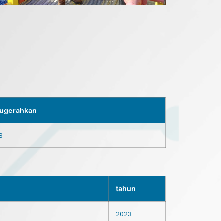
nugerahkan
3
tahun
2023