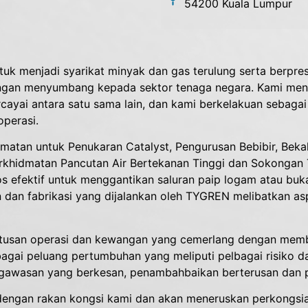
54200 Kuala Lumpur
 menjadi syarikat minyak dan gas terulung serta berpresta
gan menyumbang kepada sektor tenaga negara. Kami men
yai antara satu sama lain, dan kami berkelakuan sebagai
perasi.
tan untuk Penukaran Catalyst, Pengurusan Bebibir, Bekala
rkhidmatan Pancutan Air Bertekanan Tinggi dan Sokongan Te
os efektif untuk menggantikan saluran paip logam atau bu
 dan fabrikasi yang dijalankan oleh TYGREN melibatkan as
tusan operasi dan kewangan yang cemerlang dengan memb
gai peluang pertumbuhan yang meliputi pelbagai risiko da
wasan yang berkesan, penambahbaikan berterusan dan pr
engan rakan kongsi kami dan akan meneruskan perkongsia