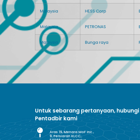
Malaysia
HESS Corp
Malaysia
PETRONAS
Malaysia
Bunga raya
Untuk sebarang pertanyaan, hubungi
Pentadbir kami
Aras 19, Menara MoF Inc.,
9, Persiaran KLCC,
50088 Kuala Lumpur,