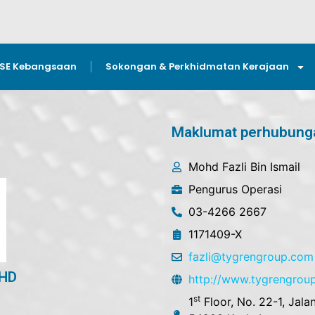
GSE Kebangsaan
Sokongan & Perkhidmatan Kerajaan
Maklumat perhubung
Mohd Fazli Bin Ismail
Pengurus Operasi
03-4266 2667
1171409-X
fazli@tygrengroup.com
HD
http://www.tygrengrou
st
1
Floor, No. 22-1, Jal