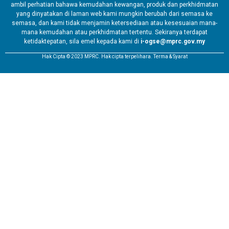
ambil perhatian bahawa kemudahan kewangan, produk dan perkhidmatan
yang dinyatakan di laman web kami mungkin berubah dari semasa ke
semasa, dan kami tidak menjamin ketersediaan atau kesesuaian mana-
mana kemudahan atau perkhidmatan tertentu. Sekiranya terdapat
ketidaktepatan, sila emel kepada kami di
i-ogse@mprc.gov.my
Hak Cipta © 2023 MPRC. Hak cipta terpelihara. Terma & Syarat