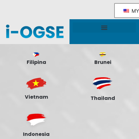
M
Rangka Tindakan Industri OGSE Kebangsaan
Sokongan & Perkhidmatan Kerajaan
Filipina
Brunei
Vietnam
Thailand
Indonesia