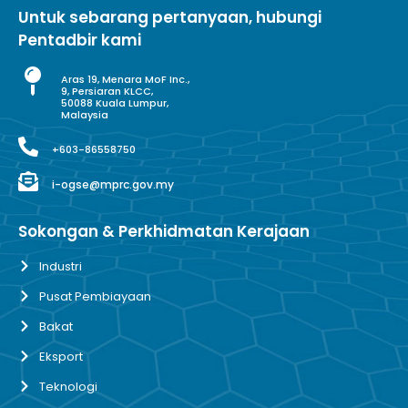
Untuk sebarang pertanyaan, hubungi
Pentadbir kami
Aras 19, Menara MoF Inc.,
9, Persiaran KLCC,
50088 Kuala Lumpur,
Malaysia
+603-86558750
i-ogse@mprc.gov.my
Sokongan & Perkhidmatan Kerajaan
Industri
Pusat Pembiayaan
Bakat
Eksport
Teknologi