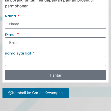
permohonan
Nama
E-mel
nama syarikat
Hantar
Kembali ke Carian Kewangan