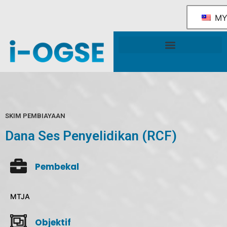
M
Rangka Tindakan Industri OGSE Kebangsaan
Sokongan & Perkhidmatan Kerajaan
SKIM PEMBIAYAAN
Dana Ses Penyelidikan (RCF)
Pembekal
MTJA
Objektif