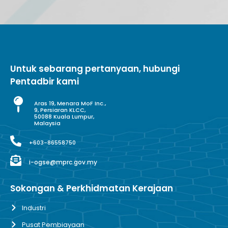
Untuk sebarang pertanyaan, hubungi
Pentadbir kami
Aras 19, Menara MoF Inc.,
9, Persiaran KLCC,
50088 Kuala Lumpur,
Malaysia
+603-86558750
i-ogse@mprc.gov.my
Sokongan & Perkhidmatan Kerajaan
Industri
Pusat Pembiayaan