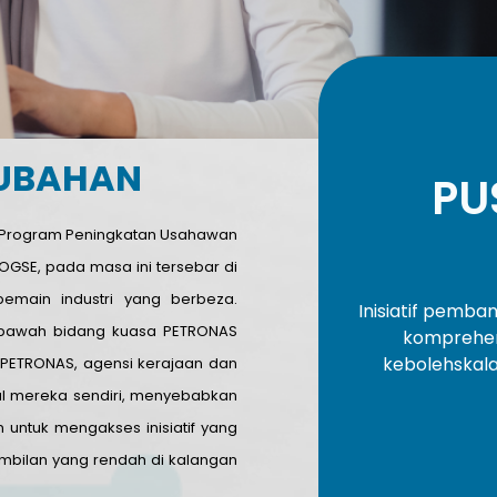
RUBAHAN
PU
a, Program Peningkatan Usahawan
i OGSE, pada masa ini tersebar di
emain industri yang berbeza.
Inisiatif pemba
i bawah bidang kuasa PETRONAS
komprehen
kebolehskal
n PETRONAS, agensi kerajaan dan
al mereka sendiri, menyebabkan
 untuk mengakses inisiatif yang
ambilan yang rendah di kalangan