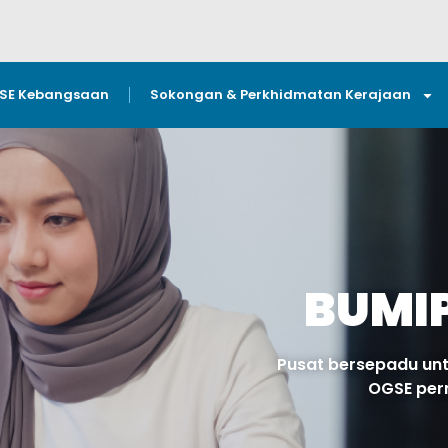
GSE Kebangsaan
Sokongan & Perkhidmatan Kerajaan
BUMI
Pusat bersepadu untu
OGSE per