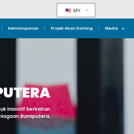
MY
Kemampanan
Projek Akan Datang
Media
PUTERA
k inisiatif berkaitan
niagaan Bumiputera.