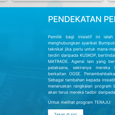
PENDEKATAN P
Pemilik bagi inisiatif ini i
menghubungkan syarikat Bumiput
teknikal jika perlu untuk mana-m
terdiri daripada KUSKOP, bertind
MATRADE. Agensi lain yang ber
pelaksana, sekiranya mereka
berkaitan OGSE. Penambahbaikan 
Sebagai tambahan kepada inisiat
meneruskan rangkaian program b
akan terus mereka tadbir daripa
Untuk melihat program TERAJU:
Tekan di sini