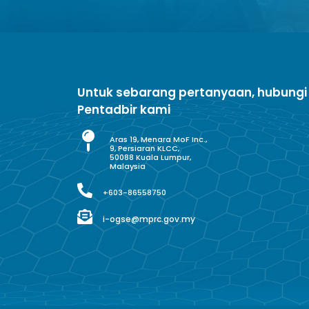
Untuk sebarang pertanyaan, hubungi
Pentadbir kami
Aras 19, Menara MoF Inc.,
9, Persiaran KLCC,
50088 Kuala Lumpur,
Malaysia
+603-86558750
i-ogse@mprc.gov.my