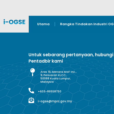
Utama
Rangka Tindakan Industri O
Untuk sebarang pertanyaan, hubungi
Pentadbir kami
Aras 19, Menara MoF Inc.,
9, Persiaran KLCC,
50088 Kuala Lumpur,
Malaysia
+603-86558750
i-ogse@mprc.gov.my