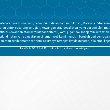
etepatan maklumat yang terkandung dalam laman mikro ini, Malaysia Petroleum
 atau untuk sebarang kerugian, kewangan atau sebaliknya, yang dialami oleh 
tusi kewangan atau kemudahan tertentu, kami juga tidak menjamin ketepatan a
rkhidmatan yang dinyatakan di laman web kami mungkin berubah dari semasa k
atau perkhidmatan tertentu. Sekiranya terdapat ketidaktepatan, sila emel kep
Hak Cipta © 2023 MPRC. Hak cipta terpelihara. Terma & Syarat