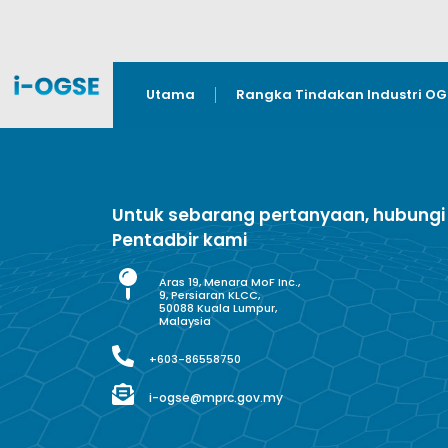
Utama
Rangka Tindakan Industri O
Untuk sebarang pertanyaan, hubungi
Pentadbir kami
Aras 19, Menara MoF Inc.,
9, Persiaran KLCC,
50088 Kuala Lumpur,
Malaysia
+603-86558750
i-ogse@mprc.gov.my