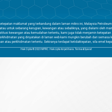
etepatan maklumat yang terkandung dalam laman mikro ini, Malaysia Petroleum
 atau untuk sebarang kerugian, kewangan atau sebaliknya, yang dialami oleh 
tusi kewangan atau kemudahan tertentu, kami juga tidak menjamin ketepatan a
rkhidmatan yang dinyatakan di laman web kami mungkin berubah dari semasa k
atau perkhidmatan tertentu. Sekiranya terdapat ketidaktepatan, sila emel kep
Hak Cipta © 2023 MPRC. Hak cipta terpelihara. Terma & Syarat