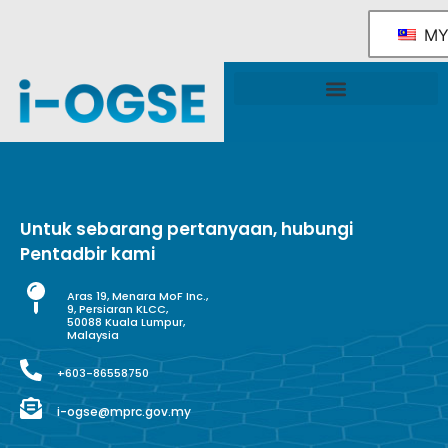
M
Rangka Tindakan Industri OGSE Kebangsaan
Sokongan & Perkhidmatan Kerajaan
Untuk sebarang pertanyaan, hubungi
Pentadbir kami
Aras 19, Menara MoF Inc.,
9, Persiaran KLCC,
50088 Kuala Lumpur,
Malaysia
+603-86558750
i-ogse@mprc.gov.my