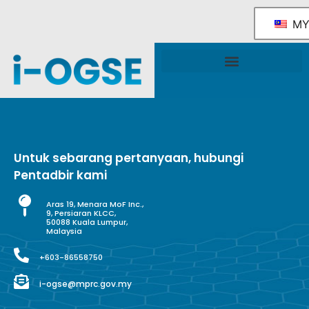
M
Rangka Tindakan Industri OGSE Kebangsaan
Sokongan & Perkhidmatan Kerajaan
Untuk sebarang pertanyaan, hubungi
Pentadbir kami
Aras 19, Menara MoF Inc.,
9, Persiaran KLCC,
50088 Kuala Lumpur,
Malaysia
+603-86558750
i-ogse@mprc.gov.my