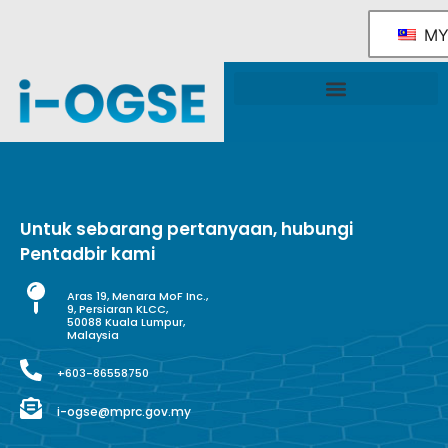
M
Rangka Tindakan Industri OGSE Kebangsaan
Sokongan & Perkhidmatan Kerajaan
Untuk sebarang pertanyaan, hubungi
Pentadbir kami
Aras 19, Menara MoF Inc.,
9, Persiaran KLCC,
50088 Kuala Lumpur,
Malaysia
+603-86558750
i-ogse@mprc.gov.my