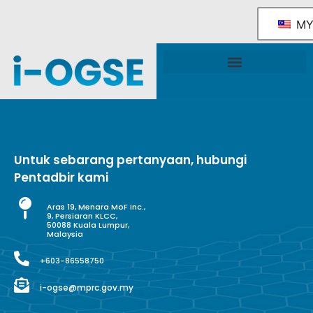
M
Rangka Tindakan Industri OGSE Kebangsaan
Sokongan & Perkhidmatan Kerajaan
Untuk sebarang pertanyaan, hubungi
Pentadbir kami
Aras 19, Menara MoF Inc.,
9, Persiaran KLCC,
50088 Kuala Lumpur,
Malaysia
+603-86558750
i-ogse@mprc.gov.my