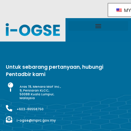
M
Rangka Tindakan Industri OGSE Kebangsaan
Sokongan & Perkhidmatan Kerajaan
Untuk sebarang pertanyaan, hubungi
Pentadbir kami
Aras 19, Menara MoF Inc.,
9, Persiaran KLCC,
50088 Kuala Lumpur,
Malaysia
+603-86558750
i-ogse@mprc.gov.my