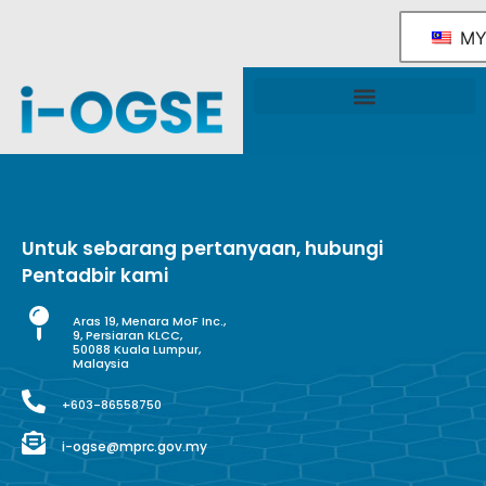
M
Rangka Tindakan Industri OGSE Kebangsaan
Sokongan & Perkhidmatan Kerajaan
Untuk sebarang pertanyaan, hubungi
Pentadbir kami
Aras 19, Menara MoF Inc.,
9, Persiaran KLCC,
50088 Kuala Lumpur,
Malaysia
+603-86558750
i-ogse@mprc.gov.my