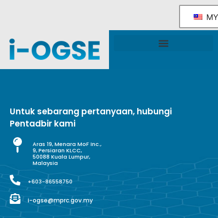
M
Rangka Tindakan Industri OGSE Kebangsaan
Sokongan & Perkhidmatan Kerajaan
Untuk sebarang pertanyaan, hubungi
Pentadbir kami
Aras 19, Menara MoF Inc.,
9, Persiaran KLCC,
50088 Kuala Lumpur,
Malaysia
+603-86558750
i-ogse@mprc.gov.my