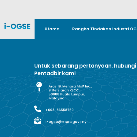
Utama
Rangka Tindakan Industri O
Untuk sebarang pertanyaan, hubungi
Pentadbir kami
Aras 19, Menara MoF Inc.,
9, Persiaran KLCC,
50088 Kuala Lumpur,
Malaysia
+603-86558750
i-ogse@mprc.gov.my