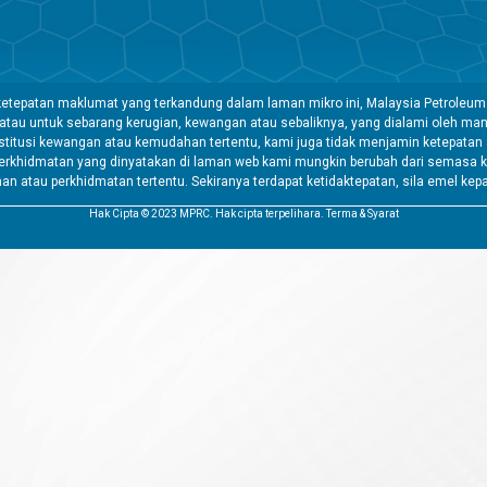
etepatan maklumat yang terkandung dalam laman mikro ini, Malaysia Petroleum
 atau untuk sebarang kerugian, kewangan atau sebaliknya, yang dialami oleh 
tusi kewangan atau kemudahan tertentu, kami juga tidak menjamin ketepatan a
rkhidmatan yang dinyatakan di laman web kami mungkin berubah dari semasa k
atau perkhidmatan tertentu. Sekiranya terdapat ketidaktepatan, sila emel kep
Hak Cipta © 2023 MPRC. Hak cipta terpelihara. Terma & Syarat