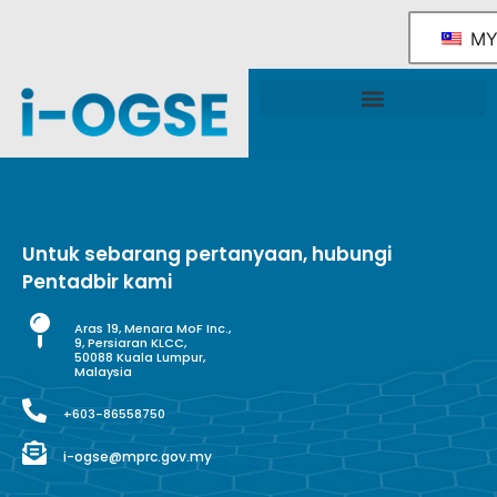
M
Rangka Tindakan Industri OGSE Kebangsaan
Sokongan & Perkhidmatan Kerajaan
Untuk sebarang pertanyaan, hubungi
Pentadbir kami
Aras 19, Menara MoF Inc.,
9, Persiaran KLCC,
50088 Kuala Lumpur,
Malaysia
+603-86558750
i-ogse@mprc.gov.my