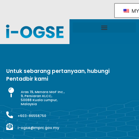
M
Rangka Tindakan Industri OGSE Kebangsaan
Sokongan & Perkhidmatan Kerajaan
Untuk sebarang pertanyaan, hubungi
Pentadbir kami
Aras 19, Menara MoF Inc.,
9, Persiaran KLCC,
50088 Kuala Lumpur,
Malaysia
+603-86558750
i-ogse@mprc.gov.my