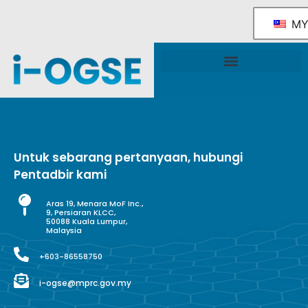
M
Rangka Tindakan Industri OGSE Kebangsaan
Sokongan & Perkhidmatan Kerajaan
Untuk sebarang pertanyaan, hubungi
Pentadbir kami
Aras 19, Menara MoF Inc.,
9, Persiaran KLCC,
50088 Kuala Lumpur,
Malaysia
+603-86558750
i-ogse@mprc.gov.my