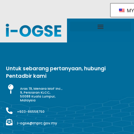
M
Rangka Tindakan Industri OGSE Kebangsaan
Sokongan & Perkhidmatan Kerajaan
Untuk sebarang pertanyaan, hubungi
Pentadbir kami
Aras 19, Menara MoF Inc.,
9, Persiaran KLCC,
50088 Kuala Lumpur,
Malaysia
+603-86558750
i-ogse@mprc.gov.my