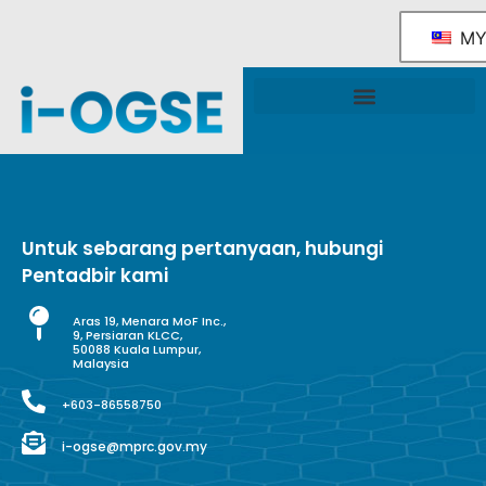
M
Rangka Tindakan Industri OGSE Kebangsaan
Sokongan & Perkhidmatan Kerajaan
Untuk sebarang pertanyaan, hubungi
Pentadbir kami
Aras 19, Menara MoF Inc.,
9, Persiaran KLCC,
50088 Kuala Lumpur,
Malaysia
+603-86558750
i-ogse@mprc.gov.my