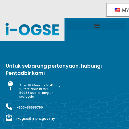
M
Rangka Tindakan Industri OGSE Kebangsaan
Sokongan & Perkhidmatan Kerajaan
Untuk sebarang pertanyaan, hubungi
Pentadbir kami
Aras 19, Menara MoF Inc.,
9, Persiaran KLCC,
50088 Kuala Lumpur,
Malaysia
+603-86558750
i-ogse@mprc.gov.my