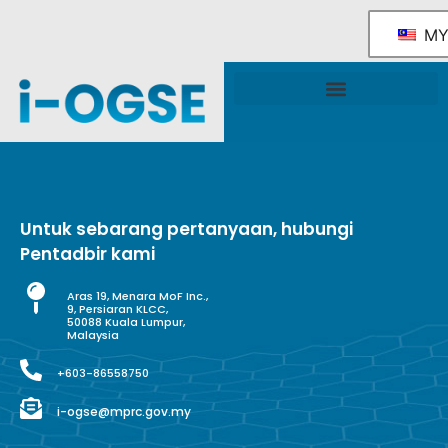
M
Rangka Tindakan Industri OGSE Kebangsaan
Sokongan & Perkhidmatan Kerajaan
Untuk sebarang pertanyaan, hubungi
Pentadbir kami
Aras 19, Menara MoF Inc.,
9, Persiaran KLCC,
50088 Kuala Lumpur,
Malaysia
+603-86558750
i-ogse@mprc.gov.my