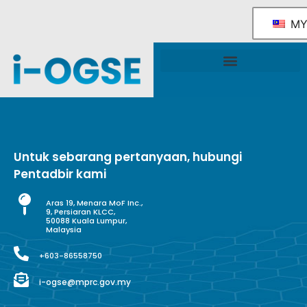
M
Rangka Tindakan Industri OGSE Kebangsaan
Sokongan & Perkhidmatan Kerajaan
Untuk sebarang pertanyaan, hubungi
Pentadbir kami
Aras 19, Menara MoF Inc.,
9, Persiaran KLCC,
50088 Kuala Lumpur,
Malaysia
+603-86558750
i-ogse@mprc.gov.my