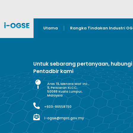
Utama
Rangka Tindakan Industri O
Untuk sebarang pertanyaan, hubungi
Pentadbir kami
Aras 19, Menara MoF Inc.,
9, Persiaran KLCC,
50088 Kuala Lumpur,
Malaysia
+603-86558750
i-ogse@mprc.gov.my