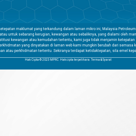
etepatan maklumat yang terkandung dalam laman mikro ini, Malaysia Petroleum
 atau untuk sebarang kerugian, kewangan atau sebaliknya, yang dialami oleh 
tusi kewangan atau kemudahan tertentu, kami juga tidak menjamin ketepatan a
rkhidmatan yang dinyatakan di laman web kami mungkin berubah dari semasa k
atau perkhidmatan tertentu. Sekiranya terdapat ketidaktepatan, sila emel kep
Hak Cipta © 2023 MPRC. Hak cipta terpelihara. Terma & Syarat