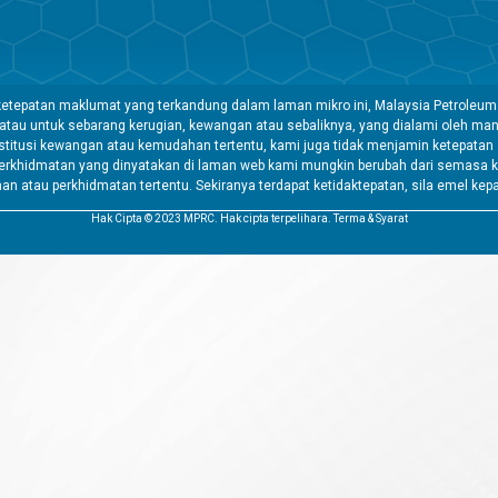
etepatan maklumat yang terkandung dalam laman mikro ini, Malaysia Petroleum
 atau untuk sebarang kerugian, kewangan atau sebaliknya, yang dialami oleh 
tusi kewangan atau kemudahan tertentu, kami juga tidak menjamin ketepatan a
rkhidmatan yang dinyatakan di laman web kami mungkin berubah dari semasa k
atau perkhidmatan tertentu. Sekiranya terdapat ketidaktepatan, sila emel kep
Hak Cipta © 2023 MPRC. Hak cipta terpelihara. Terma & Syarat