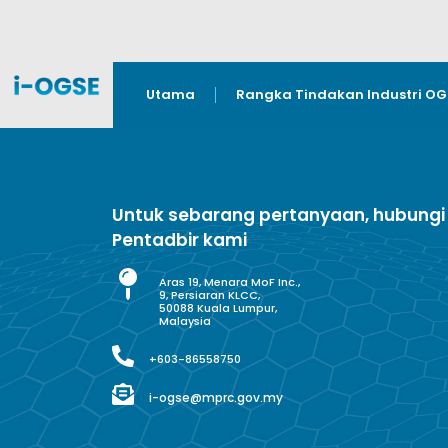
Utama
Rangka Tindakan Industri O
Untuk sebarang pertanyaan, hubungi
Pentadbir kami
Aras 19, Menara MoF Inc.,
9, Persiaran KLCC,
50088 Kuala Lumpur,
Malaysia
+603-86558750
i-ogse@mprc.gov.my