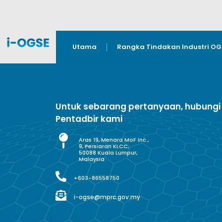
Utama
Rangka Tindakan Industri O
Untuk sebarang pertanyaan, hubungi
Pentadbir kami
Aras 19, Menara MoF Inc.,
9, Persiaran KLCC,
50088 Kuala Lumpur,
Malaysia
+603-86558750
i-ogse@mprc.gov.my