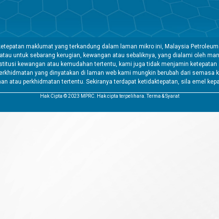
etepatan maklumat yang terkandung dalam laman mikro ini, Malaysia Petroleum
 atau untuk sebarang kerugian, kewangan atau sebaliknya, yang dialami oleh 
tusi kewangan atau kemudahan tertentu, kami juga tidak menjamin ketepatan a
rkhidmatan yang dinyatakan di laman web kami mungkin berubah dari semasa k
atau perkhidmatan tertentu. Sekiranya terdapat ketidaktepatan, sila emel kep
Hak Cipta © 2023 MPRC. Hak cipta terpelihara. Terma & Syarat