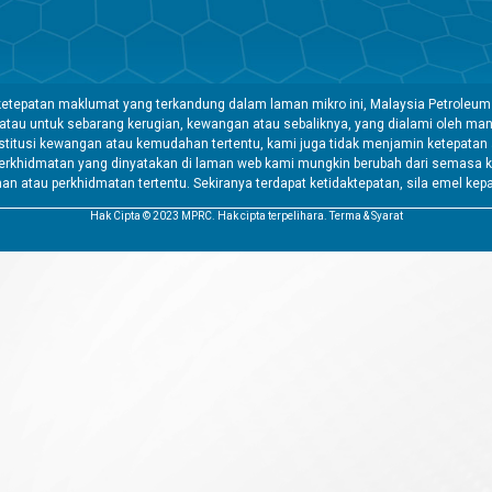
etepatan maklumat yang terkandung dalam laman mikro ini, Malaysia Petroleum
 atau untuk sebarang kerugian, kewangan atau sebaliknya, yang dialami oleh 
tusi kewangan atau kemudahan tertentu, kami juga tidak menjamin ketepatan a
rkhidmatan yang dinyatakan di laman web kami mungkin berubah dari semasa k
atau perkhidmatan tertentu. Sekiranya terdapat ketidaktepatan, sila emel kep
Hak Cipta © 2023 MPRC. Hak cipta terpelihara. Terma & Syarat