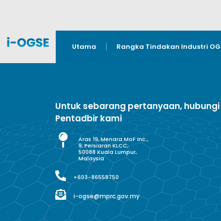
Utama
Rangka Tindakan Industri O
Untuk sebarang pertanyaan, hubungi
Pentadbir kami
Aras 19, Menara MoF Inc.,
9, Persiaran KLCC,
50088 Kuala Lumpur,
Malaysia
+603-86558750
i-ogse@mprc.gov.my