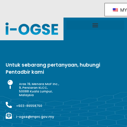
M
Rangka Tindakan Industri OGSE Kebangsaan
Sokongan & Perkhidmatan Kerajaan
Untuk sebarang pertanyaan, hubungi
Pentadbir kami
Aras 19, Menara MoF Inc.,
9, Persiaran KLCC,
50088 Kuala Lumpur,
Malaysia
+603-86558750
i-ogse@mprc.gov.my