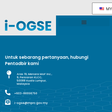
M
Rangka Tindakan Industri OGSE Kebangsaan
Sokongan & Perkhidmatan Kerajaan
Untuk sebarang pertanyaan, hubungi
Pentadbir kami
Aras 19, Menara MoF Inc.,
9, Persiaran KLCC,
50088 Kuala Lumpur,
Malaysia
+603-86558750
i-ogse@mprc.gov.my