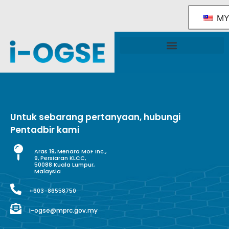
M
Rangka Tindakan Industri OGSE Kebangsaan
Sokongan & Perkhidmatan Kerajaan
Untuk sebarang pertanyaan, hubungi
Pentadbir kami
Aras 19, Menara MoF Inc.,
9, Persiaran KLCC,
50088 Kuala Lumpur,
Malaysia
+603-86558750
i-ogse@mprc.gov.my