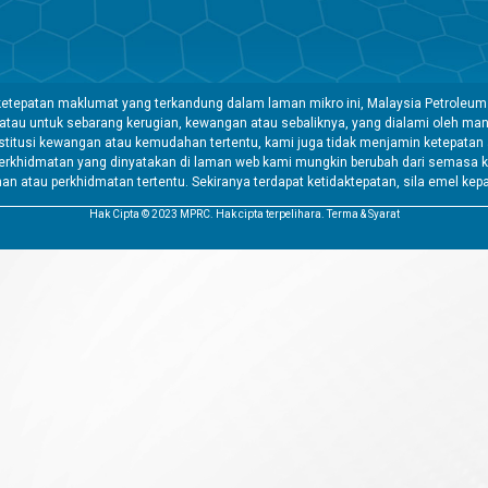
etepatan maklumat yang terkandung dalam laman mikro ini, Malaysia Petroleum
 atau untuk sebarang kerugian, kewangan atau sebaliknya, yang dialami oleh 
tusi kewangan atau kemudahan tertentu, kami juga tidak menjamin ketepatan a
rkhidmatan yang dinyatakan di laman web kami mungkin berubah dari semasa k
atau perkhidmatan tertentu. Sekiranya terdapat ketidaktepatan, sila emel kep
Hak Cipta © 2023 MPRC. Hak cipta terpelihara. Terma & Syarat