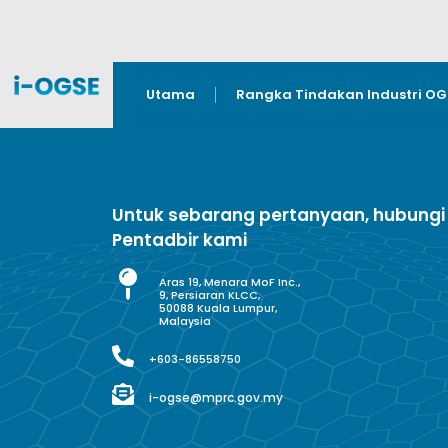
Utama
Rangka Tindakan Industri O
Untuk sebarang pertanyaan, hubungi
Pentadbir kami
Aras 19, Menara MoF Inc.,
9, Persiaran KLCC,
50088 Kuala Lumpur,
Malaysia
+603-86558750
i-ogse@mprc.gov.my