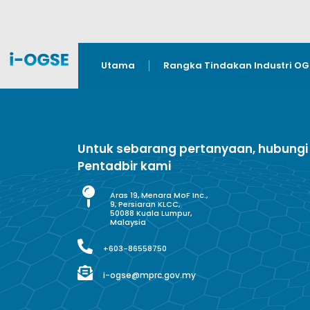
Utama
Rangka Tindakan Industri O
Untuk sebarang pertanyaan, hubungi
Pentadbir kami
Aras 19, Menara MoF Inc.,
9, Persiaran KLCC,
50088 Kuala Lumpur,
Malaysia
+603-86558750
i-ogse@mprc.gov.my