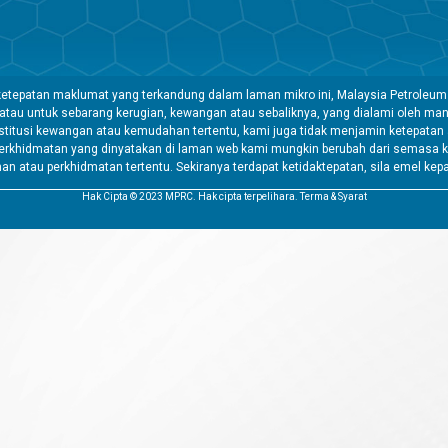
etepatan maklumat yang terkandung dalam laman mikro ini, Malaysia Petroleum
 atau untuk sebarang kerugian, kewangan atau sebaliknya, yang dialami oleh 
tusi kewangan atau kemudahan tertentu, kami juga tidak menjamin ketepatan a
rkhidmatan yang dinyatakan di laman web kami mungkin berubah dari semasa k
atau perkhidmatan tertentu. Sekiranya terdapat ketidaktepatan, sila emel kep
Hak Cipta © 2023 MPRC. Hak cipta terpelihara. Terma & Syarat