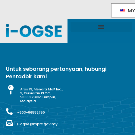
M
Rangka Tindakan Industri OGSE Kebangsaan
Sokongan & Perkhidmatan Kerajaan
Untuk sebarang pertanyaan, hubungi
Pentadbir kami
Aras 19, Menara MoF Inc.,
9, Persiaran KLCC,
50088 Kuala Lumpur,
Malaysia
+603-86558750
i-ogse@mprc.gov.my