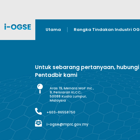
Utama
Rangka Tindakan Industri O
Untuk sebarang pertanyaan, hubungi
Pentadbir kami
Aras 19, Menara MoF Inc.,
9, Persiaran KLCC,
50088 Kuala Lumpur,
Malaysia
+603-86558750
i-ogse@mprc.gov.my