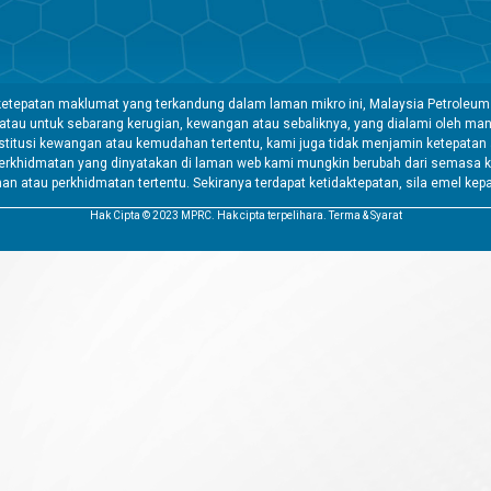
etepatan maklumat yang terkandung dalam laman mikro ini, Malaysia Petroleum
 atau untuk sebarang kerugian, kewangan atau sebaliknya, yang dialami oleh 
tusi kewangan atau kemudahan tertentu, kami juga tidak menjamin ketepatan a
rkhidmatan yang dinyatakan di laman web kami mungkin berubah dari semasa k
atau perkhidmatan tertentu. Sekiranya terdapat ketidaktepatan, sila emel kep
Hak Cipta © 2023 MPRC. Hak cipta terpelihara. Terma & Syarat