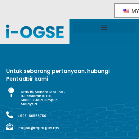
M
Rangka Tindakan Industri OGSE Kebangsaan
Sokongan & Perkhidmatan Kerajaan
Untuk sebarang pertanyaan, hubungi
Pentadbir kami
Aras 19, Menara MoF Inc.,
9, Persiaran KLCC,
50088 Kuala Lumpur,
Malaysia
+603-86558750
i-ogse@mprc.gov.my