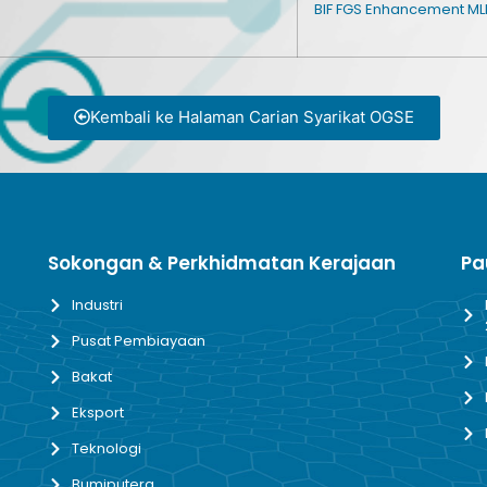
BIF FGS Enhancement ML
Kembali ke Halaman Carian Syarikat OGSE
Sokongan & Perkhidmatan Kerajaan
Pa
Industri
Pusat Pembiayaan
Bakat
Eksport
Teknologi
Bumiputera