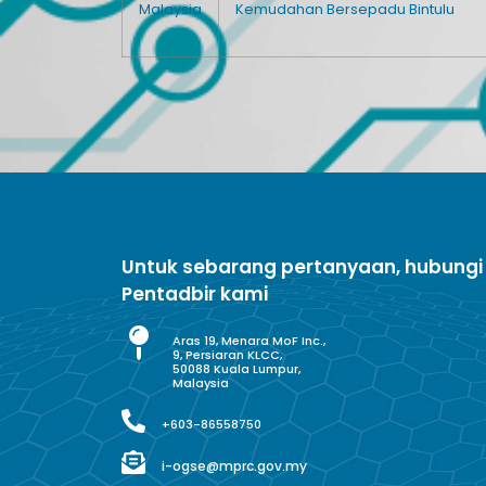
Malaysia
Kemudahan Bersepadu Bintulu
Untuk sebarang pertanyaan, hubungi
Pentadbir kami
Aras 19, Menara MoF Inc.,
9, Persiaran KLCC,
50088 Kuala Lumpur,
Malaysia
+603-86558750
i-ogse@mprc.gov.my