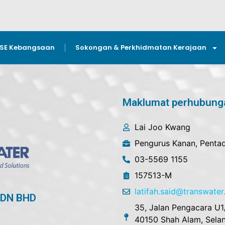
GSE Kebangsaan
Sokongan & Perkhidmatan Kerajaan
Maklumat perhubung
Lai Joo Kwang
Pengurus Kanan, Penta
03-5569 1155
157513-M
latifah.said@transwate
DN BHD
35, Jalan Pengacara U1/
40150 Shah Alam, Selan