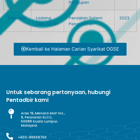
Pengujian
Malaysia
Ladang
Pensijilan Sistem
2023
SIME DARBY
Pengurusan
Kembali ke Halaman Carian Syarikat OGSE
Untuk sebarang pertanyaan, hubungi
Pentadbir kami
Aras 19, Menara MoF Inc.,
9, Persiaran KLCC,
50088 Kuala Lumpur,
Malaysia
+603-86558750