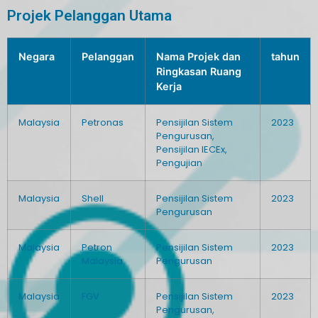
Projek Pelanggan Utama
Negara
Pelanggan
Nama Projek dan
tahun
Ringkasan Ruang
Kerja
Malaysia
Petronas
Pensijilan Sistem
2023
Pengurusan,
Pensijilan IECEx,
Pengujian
Malaysia
Shell
Pensijilan Sistem
2023
Pengurusan
Malaysia
Petron
Pensijilan Sistem
2023
Malaysia
Pengurusan
Malaysia
FGV
Pensijilan Sistem
2023
Pengurusan,