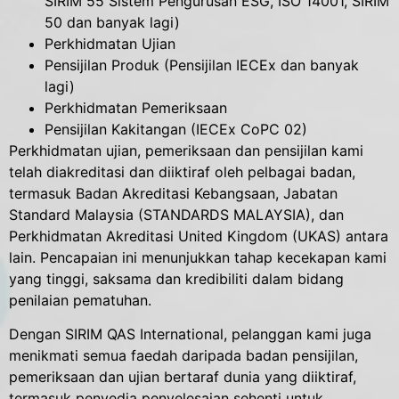
SIRIM 55 Sistem Pengurusan ESG, ISO 14001, SIRIM
50 dan banyak lagi)
Perkhidmatan Ujian
Pensijilan Produk (Pensijilan IECEx dan banyak
lagi)
Perkhidmatan Pemeriksaan
Pensijilan Kakitangan (IECEx CoPC 02)
Perkhidmatan ujian, pemeriksaan dan pensijilan kami
telah diakreditasi dan diiktiraf oleh pelbagai badan,
termasuk Badan Akreditasi Kebangsaan, Jabatan
Standard Malaysia (STANDARDS MALAYSIA), dan
Perkhidmatan Akreditasi United Kingdom (UKAS) antara
lain. Pencapaian ini menunjukkan tahap kecekapan kami
yang tinggi, saksama dan kredibiliti dalam bidang
penilaian pematuhan.
Dengan SIRIM QAS International, pelanggan kami juga
menikmati semua faedah daripada badan pensijilan,
pemeriksaan dan ujian bertaraf dunia yang diiktiraf,
termasuk penyedia penyelesaian sehenti untuk