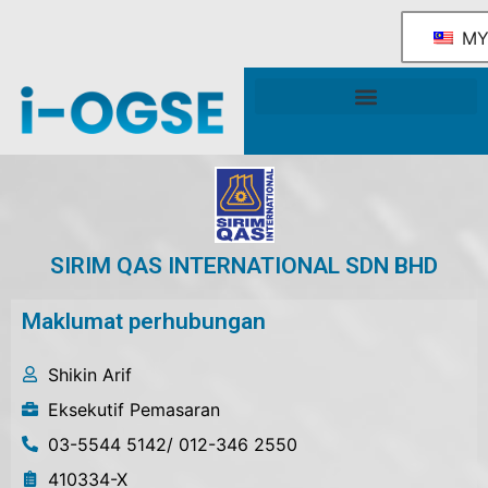
M
Rangka Tindakan Industri OGSE Kebangsaan
Sokongan & Perkhidmatan Kerajaan
SIRIM QAS INTERNATIONAL SDN BHD
Maklumat perhubungan
Shikin Arif
Eksekutif Pemasaran
03-5544 5142/ 012-346 2550
410334-X