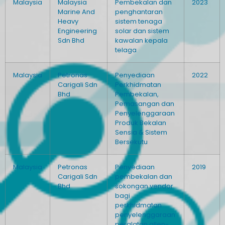
Malaysia
Malaysia
Pembekalan dan
2023
Marine And
penghantaran
Heavy
sistem tenaga
Engineering
solar dan sistem
Sdn Bhd
kawalan kepala
telaga
Malaysia
Petronas
Penyediaan
2022
Carigali Sdn
Perkhidmatan
Bhd
Pembekalan,
Pemasangan dan
Penyelenggaraan
Produk Bekalan
Sensia & Sistem
Bersekutu
Malaysia
Petronas
Penyediaan
2019
Carigali Sdn
pembekalan dan
Bhd
sokongan vendor
bagi
perkhidmatan
penyelenggaraan
peralatan allen-