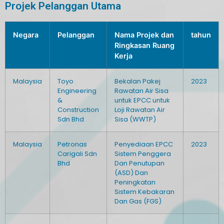
Projek Pelanggan Utama
Negara
Pelanggan
Nama Projek dan
tahun
Ringkasan Ruang
Kerja
Malaysia
Toyo
Bekalan Pakej
2023
Engineering
Rawatan Air Sisa
&
untuk EPCC untuk
Construction
Loji Rawatan Air
Sdn Bhd
Sisa (WWTP)
Malaysia
Petronas
Penyediaan EPCC
2023
Carigali Sdn
Sistem Penggera
Bhd
Dan Penutupan
(ASD) Dan
Peningkatan
Sistem Kebakaran
Dan Gas (FGS)