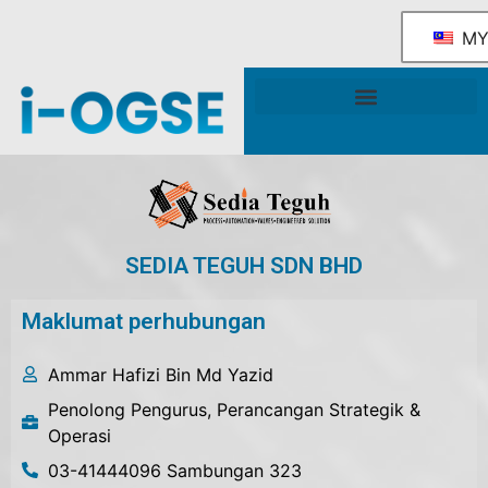
M
Rangka Tindakan Industri OGSE Kebangsaan
Sokongan & Perkhidmatan Kerajaan
SEDIA TEGUH SDN BHD
Maklumat perhubungan
Ammar Hafizi Bin Md Yazid
Penolong Pengurus, Perancangan Strategik &
Operasi
03-41444096 Sambungan 323