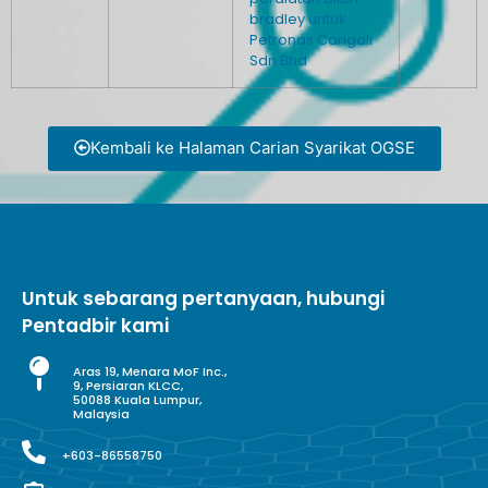
bradley untuk
Petronas Carigali
Sdn Bhd
Kembali ke Halaman Carian Syarikat OGSE
Untuk sebarang pertanyaan, hubungi
Pentadbir kami
Aras 19, Menara MoF Inc.,
9, Persiaran KLCC,
50088 Kuala Lumpur,
Malaysia
+603-86558750