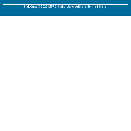
Hak Cipta © 2023 MPRC. Hak cipta terpelihara. Terma & Syarat