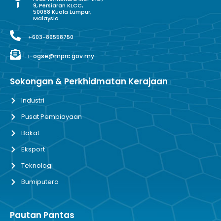
9, Persiaran KLCC,
50088 Kuala Lumpur,
Malaysia
+603-86558750
i-ogse@mprc.gov.my
Sokongan & Perkhidmatan Kerajaan
Industri
Pusat Pembiayaan
Bakat
Eksport
Teknologi
Bumiputera
Pautan Pantas