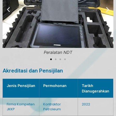
Kemudahan
Akreditasi dan Pensijilan
Jenis Pensijilan
Permohonan
Tarikh
Dianugerahkan
Firma Kompeten
Kontraktor
2022
JKKP
Petroleum