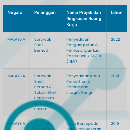
Negara
Pelanggan
Nama Projek dan
tahun
Ringkasan Ruang
Kerja
MALAYSIA
Sarawak
Penyediaan
2022
Shell
Pengangkutan &
Berhad
Pemasangan Luar
Pesisir untuk SK318
(TIMI)
MALAYSIA
Sarawak
Penyediaan Kerja
2021
Shell
Pemulihan &
Berhad &
Pembaikan
Sabah Shell
Integriti Perigi
Petroleum
Company
Limited
MALAYSIA
Syarikat
Kerja Bersepadu
2019
Minyak ROC
untuk Peningkatan