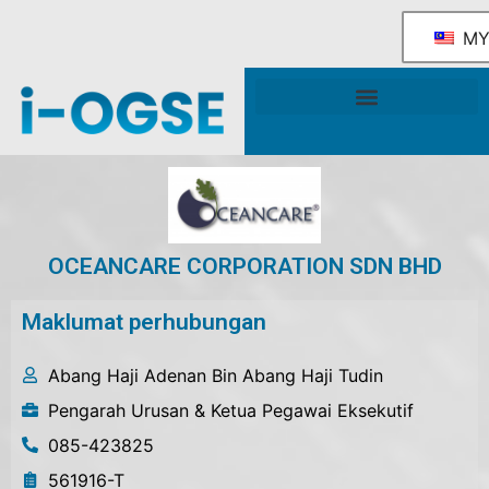
M
Rangka Tindakan Industri OGSE Kebangsaan
Sokongan & Perkhidmatan Kerajaan
OCEANCARE CORPORATION SDN BHD
Maklumat perhubungan
Abang Haji Adenan Bin Abang Haji Tudin
Pengarah Urusan & Ketua Pegawai Eksekutif
085-423825
561916-T