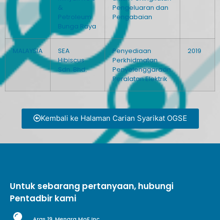
&
Pengeluaran dan
Petroleum
Pengabaian
Bunga Raya
MALAYSIA
SEA
Penyediaan
2019
Hibiscus
Perkhidmatan
Sdn. Bhd.
Penyelenggaraan
Peralatan Elektrik
Kembali ke Halaman Carian Syarikat OGSE
Untuk sebarang pertanyaan, hubungi
Pentadbir kami
Aras 19, Menara MoF Inc.,