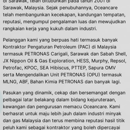
di Sarawak, telah ditubuhkan pada tahun 2001 di
Sarawak, Malaysia. Sejak penubuhannya, Oceancare
telah membangunkan kecekapan, kandungan tempatan,
reputasi, mengumpul pengalaman luas dan mewujudkan
rangkaian kerja yang kukuh dalam industri.
Pelanggan kami yang berpuas hati termasuk banyak
Kontraktor Pengaturan Petroleum (PAC) di Malaysia
termasuk PETRONAS Carigali, Sarawak dan Sabah Shell,
JX Nippon Oil & Gas Exploration, HESS, Murphy, Repsol,
Petrofac, KPOC, SEA Hibiscus, PTTEP, Sapura OMV
serta Mengendalikan Unit PETRONAS (OPU) termasuk
MLNG, ABF, Bahan Kimia PETRONAS dan banyak lagi.
Pasukan yang dinamik, cekap dan bersemangat dengan
pelbagai latar belakang dalam bidang kejuruteraan,
kewangan dan pengurusan memacu Oceancare. Kami
berhasrat untuk maju lebih jauh dalam industri minyak
dan gas Malaysia dan terus membina reputasi hasil titik
peluh kami sebagai kontraktor yang boleh dipercayai