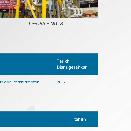
P-CRS - NGLS
LP-CRS - NG
Tarikh
Dianugerahkan
aan dan Perkhidmatan
2015
tahun