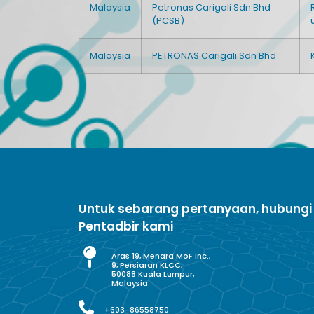
Malaysia
Petronas Carigali Sdn Bhd
(PCSB)
Malaysia
PETRONAS Carigali Sdn Bhd
Untuk sebarang pertanyaan, hubungi
Pentadbir kami
Aras 19, Menara MoF Inc.,
9, Persiaran KLCC,
50088 Kuala Lumpur,
Malaysia
+603-86558750