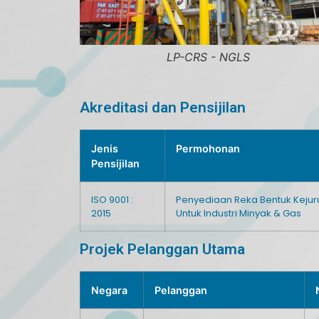
LP-CRS - NGLS
Akreditasi dan Pensijilan
Jenis
Permohonan
Pensijilan
ISO 9001 :
Penyediaan Reka Bentuk Kejuru
2015
Untuk Industri Minyak & Gas
Projek Pelanggan Utama
Negara
Pelanggan