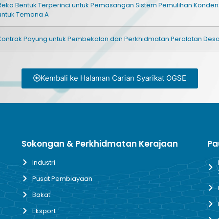
Reka Bentuk Terperinci untuk Pemasangan Sistem Pemulihan Konde
untuk Temana A
Kontrak Payung untuk Pembekalan dan Perkhidmatan Peralatan Desa
Kembali ke Halaman Carian Syarikat OGSE
Sokongan & Perkhidmatan Kerajaan
Pa
Industri
Pusat Pembiayaan
Bakat
Eksport