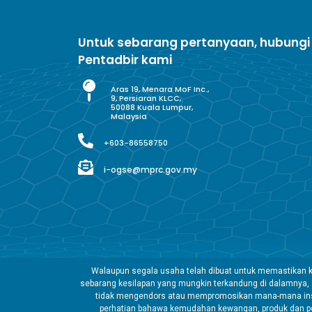
Untuk sebarang pertanyaan, hubungi
Pentadbir kami
Aras 19, Menara MoF Inc.,
9, Persiaran KLCC,
50088 Kuala Lumpur,
Malaysia
+603-86558750
i-ogse@mprc.gov.my
Walaupun segala usaha telah dibuat untuk memastikan k
sebarang kesilapan yang mungkin terkandung di dalamnya,
tidak mengendors atau mempromosikan mana-mana insti
perhatian bahawa kemudahan kewangan, produk dan pe