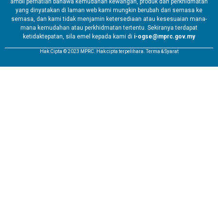
ambil perhatian bahawa kemudahan kewangan, produk dan perkhidmatan
yang dinyatakan di laman web kami mungkin berubah dari semasa ke
semasa, dan kami tidak menjamin ketersediaan atau kesesuaian mana-
mana kemudahan atau perkhidmatan tertentu. Sekiranya terdapat
ketidaktepatan, sila emel kepada kami di
i-ogse@mprc.gov.my
Hak Cipta © 2023 MPRC. Hak cipta terpelihara. Terma & Syarat