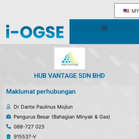
M
Rangka Tindakan Industri OGSE Kebangsaan
Sokongan & Perkhidmatan Kerajaan
HUB VANTAGE SDN BHD
Maklumat perhubungan
Dr Dante Paulinus Mojiun
Pengurus Besar (Bahagian Minyak & Gas)
088-727 025
915537-V