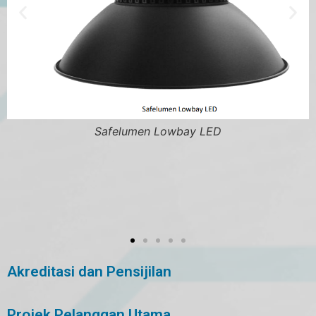
elumen Lowbay LED
Akreditasi dan Pensijilan
Projek Pelanggan Utama