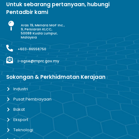
Untuk sebarang pertanyaan, hubungi
Pentadbir kami
Aras 19, Menara MoF Inc.,
9, Persiaran KLCC,
50088 Kuala Lumpur,
Malaysia
+603-86558750
i-ogse@mprc.gov.my
Sokongan & Perkhidmatan Kerajaan
Industri
Pusat Pembiayaan
Bakat
Eksport
Teknologi