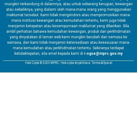
mungkin terkandung di dalamnya, atau untuk sebarang kerugian, kewangan
atau sebaliknya, yang dialami oleh mana-mana orang yang menggunakan
maklumat tersebut. Kami tidak mengendors atau mempromosikan mana-
mana institusi kewangan atau kemudahan tertentu, kami juga tidak
menjamin ketepatan atau kesempurnaan maklumat yang diberikan. Sila
ambil perhatian bahawa kemudahan kewangan, produk dan perkhidmatan
yang dinyatakan di laman web kami mungkin berubah dari semasa ke
semasa, dan kami tidak menjamin ketersediaan atau kesesuaian mana-
mana kemudahan atau perkhidmatan tertentu. Sekiranya terdapat
ketidaktepatan, sila emel kepada kami di
i-ogse@mprc.gov.my
Hak Cipta © 2023 MPRC. Hak cipta terpelihara. Terma & Syarat