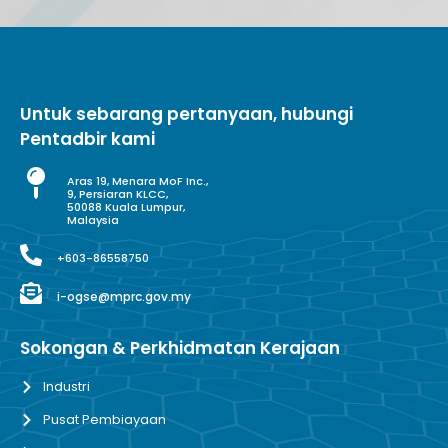
Untuk sebarang pertanyaan, hubungi
Pentadbir kami
Aras 19, Menara MoF Inc.,
9, Persiaran KLCC,
50088 Kuala Lumpur,
Malaysia
+603-86558750
i-ogse@mprc.gov.my
Sokongan & Perkhidmatan Kerajaan
Industri
Pusat Pembiayaan