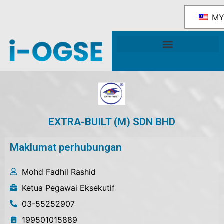
M
Rangka Tindakan Industri OGSE Kebangsaan
Sokongan & Perkhidmatan Kerajaan
EXTRA-BUILT (M) SDN BHD
Maklumat perhubungan
Mohd Fadhil Rashid
Ketua Pegawai Eksekutif
03-55252907
199501015889