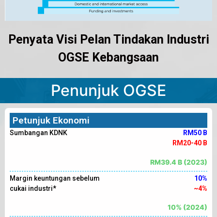
Penyata Visi Pelan Tindakan Industri
OGSE Kebangsaan
Penunjuk OGSE
Petunjuk Ekonomi
Sumbangan KDNK
RM50 B
RM20-40 B
RM39.4 B (2023)
Margin keuntungan sebelum
10%
cukai industri*
~4%
10% (2024)