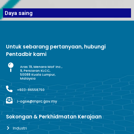
Daya saing
Untuk sebarang pertanyaan, hubungi
Pentadbir kami
Aras 19, Menara MoF Inc.,
9, Persiaran KLCC,
50088 Kuala Lumpur,
Malaysia
+603-86558750
i-ogse@mprc.gov.my
Sokongan & Perkhidmatan Kerajaan
Industri