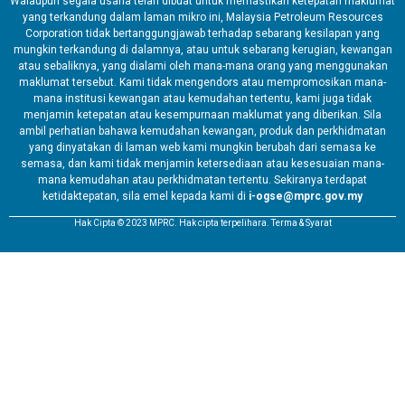
Walaupun segala usaha telah dibuat untuk memastikan ketepatan maklumat
yang terkandung dalam laman mikro ini, Malaysia Petroleum Resources
Corporation tidak bertanggungjawab terhadap sebarang kesilapan yang
mungkin terkandung di dalamnya, atau untuk sebarang kerugian, kewangan
atau sebaliknya, yang dialami oleh mana-mana orang yang menggunakan
maklumat tersebut. Kami tidak mengendors atau mempromosikan mana-
mana institusi kewangan atau kemudahan tertentu, kami juga tidak
menjamin ketepatan atau kesempurnaan maklumat yang diberikan. Sila
ambil perhatian bahawa kemudahan kewangan, produk dan perkhidmatan
yang dinyatakan di laman web kami mungkin berubah dari semasa ke
semasa, dan kami tidak menjamin ketersediaan atau kesesuaian mana-
mana kemudahan atau perkhidmatan tertentu. Sekiranya terdapat
ketidaktepatan, sila emel kepada kami di
i-ogse@mprc.gov.my
Hak Cipta © 2023 MPRC. Hak cipta terpelihara. Terma & Syarat