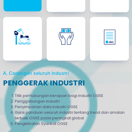
A. Cadangan seluruh industri
PENGGERAK INDUSTRI
Titik perhubungan kerajaan bagi industri OGSE
Penggabungan industri
Penyimpanan data industri OGSE
Garis panduan seluruh industri tentang trend dan amalan
terbaik OGSE pada peringkat global
Pengiktirafan Syarikat OGSE