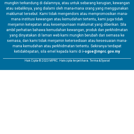
mungkin terkandung di dalamnya, atau untuk sebarang kerugian, kewangan
atau sebaliknya, yang dialami oleh mana-mana orang yang menggunakan
maklumat tersebut. Kami tidak mengendors atau mempromosikan mana-
mana institusi kewangan atau kemudahan tertentu, kami juga tidak
menjamin ketepatan atau kesempurnaan maklumat yang diberikan. Sila
ambil perhatian bahawa kemudahan kewangan, produk dan perkhidmatan
yang dinyatakan di laman web kami mungkin berubah dari semasa ke
semasa, dan kami tidak menjamin ketersediaan atau kesesuaian mana-
mana kemudahan atau perkhidmatan tertentu. Sekiranya terdapat
ketidaktepatan, sila emel kepada kami di
i-ogse@mprc.gov.my
Hak Cipta © 2023 MPRC. Hak cipta terpelihara. Terma & Syarat