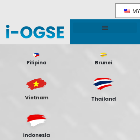
M
Rangka Tindakan Industri OGSE Kebangsaan
Sokongan & Perkhidmatan Kerajaan
Filipina
Brunei
Vietnam
Thailand
Indonesia