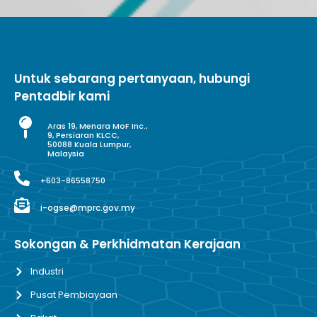
Untuk sebarang pertanyaan, hubungi
Pentadbir kami
Aras 19, Menara MoF Inc.,
9, Persiaran KLCC,
50088 Kuala Lumpur,
Malaysia
+603-86558750
i-ogse@mprc.gov.my
Sokongan & Perkhidmatan Kerajaan
Industri
Pusat Pembiayaan