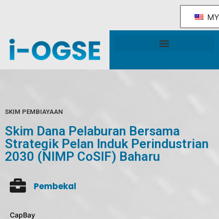
M
Rangka Tindakan Industri OGSE Kebangsaan
Sokongan & Perkhidmatan Kerajaan
SKIM PEMBIAYAAN
Skim Dana Pelaburan Bersama
Strategik Pelan Induk Perindustrian
2030 (NIMP CoSIF) Baharu
Pembekal
CapBay