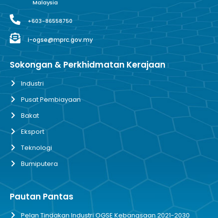
Malaysia
+603-86558750
i-ogse@mprc.gov.my
Sokongan & Perkhidmatan Kerajaan
Industri
Pusat Pembiayaan
Bakat
Eksport
Teknologi
Bumiputera
Pautan Pantas
Pelan Tindakan Industri OGSE Kebangsaan 2021-2030