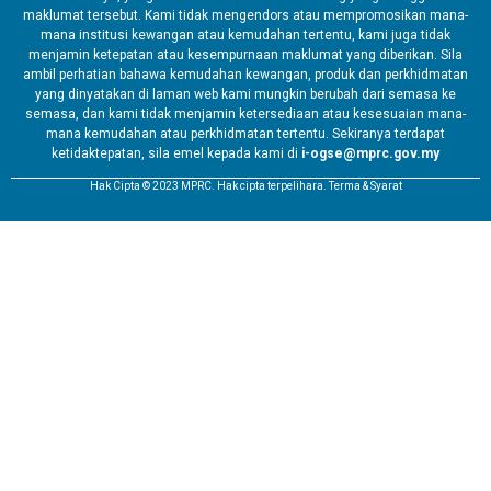
maklumat tersebut. Kami tidak mengendors atau mempromosikan mana-
mana institusi kewangan atau kemudahan tertentu, kami juga tidak
menjamin ketepatan atau kesempurnaan maklumat yang diberikan. Sila
ambil perhatian bahawa kemudahan kewangan, produk dan perkhidmatan
yang dinyatakan di laman web kami mungkin berubah dari semasa ke
semasa, dan kami tidak menjamin ketersediaan atau kesesuaian mana-
mana kemudahan atau perkhidmatan tertentu. Sekiranya terdapat
ketidaktepatan, sila emel kepada kami di
i-ogse@mprc.gov.my
Hak Cipta © 2023 MPRC. Hak cipta terpelihara. Terma & Syarat