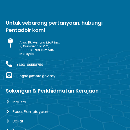
Untuk sebarang pertanyaan, hubungi
Pentadbir kami
Aras 19, Menara MoF Inc.,
9, Persiaran KLCC,
50088 Kuala Lumpur,
Malaysia
+603-86558750
i-ogse@mprc.gov.my
Sokongan & Perkhidmatan Kerajaan
Industri
Pusat Pembiayaan
Bakat