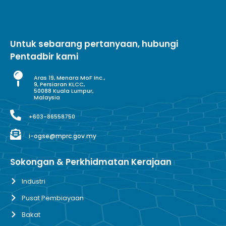
Untuk sebarang pertanyaan, hubungi
Pentadbir kami
Aras 19, Menara MoF Inc.,
9, Persiaran KLCC,
50088 Kuala Lumpur,
Malaysia
+603-86558750
i-ogse@mprc.gov.my
Sokongan & Perkhidmatan Kerajaan
Industri
Pusat Pembiayaan
Bakat