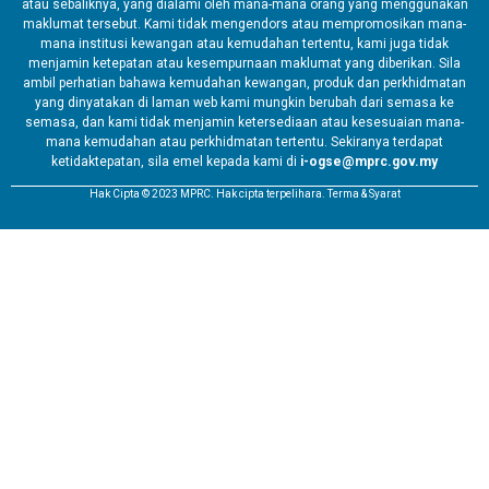
atau sebaliknya, yang dialami oleh mana-mana orang yang menggunakan
maklumat tersebut. Kami tidak mengendors atau mempromosikan mana-
mana institusi kewangan atau kemudahan tertentu, kami juga tidak
menjamin ketepatan atau kesempurnaan maklumat yang diberikan. Sila
ambil perhatian bahawa kemudahan kewangan, produk dan perkhidmatan
yang dinyatakan di laman web kami mungkin berubah dari semasa ke
semasa, dan kami tidak menjamin ketersediaan atau kesesuaian mana-
mana kemudahan atau perkhidmatan tertentu. Sekiranya terdapat
ketidaktepatan, sila emel kepada kami di
i-ogse@mprc.gov.my
Hak Cipta © 2023 MPRC. Hak cipta terpelihara. Terma & Syarat